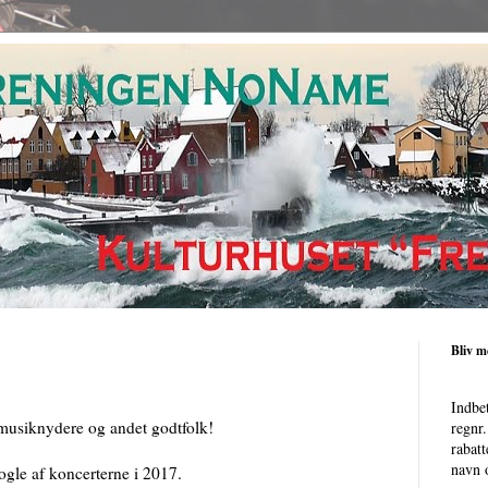
Bliv 
Indbe
musiknydere og andet godtfolk!
regnr
rabatt
navn o
gle af koncerterne i 2017.