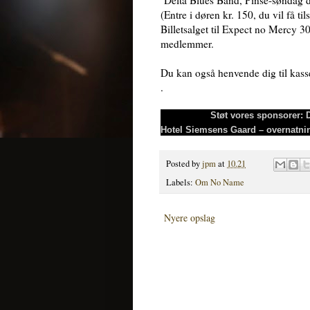
(Entre i døren kr. 150, du vil få til
Billetsalget til Expect no Mercy 30
medlemmer.
Du kan også henvende dig til kass
.
Støt vores sponsorer: D
Hotel Siemsens Gaard – overnatnin
Posted by
jpm
at
10.21
Labels:
Om No Name
Nyere opslag