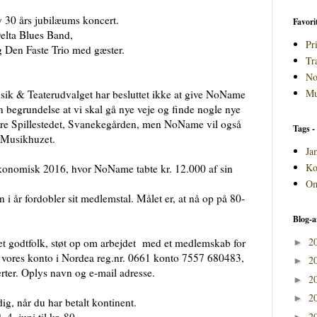
 30 års jubilæums koncert.
Favori
elta Blues Band,
Pri
g Den Faste Trio med gæster.
Tr
No
Mu
 & Teaterudvalget har besluttet ikke at give NoName
 begrundelse at vi skal gå nye veje og finde nogle nye
re Spillestedet, Svanekegården, men NoName vil også
Tags - 
 Musikhuzet.
Ja
Ko
onomisk 2016, hvor NoName tabte kr. 12.000 af sin
Om
n i år fordobler sit medlemstal. Målet er, at nå op på 80-
Blog-a
2
t godtfolk, støt op om arbejdet med et medlemskab for
►
 vores konto i Nordea reg.nr. 0661 konto 7557 680483,
2
►
erter. Oplys navn og e-mail adresse.
2
►
2
►
dig, når du har betalt kontinent.
2
4. juni til kr. 80
►