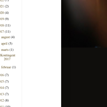
021
(2)
020
(4)
019
(9)
018
(11)
017
(11)
august
(4)
►
april
(5)
►
marts
(1)
▼
Kontingent
2017
februar
(1)
►
016
(7)
015
(7)
014
(7)
013
(7)
012
(8)
011
(10)