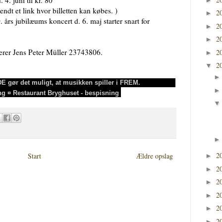
sendt et link hvor billetten kan købes. )
2
►
. års jubilæums koncert d. 6. maj starter snart for
2
►
2
►
erer Jens Peter Müller 23743806.
2
►
2
▼
E gør det muligt, at musikken spiller i FREM.
g ¤ Restaurant Bryghuset - bespisning
2
Start
Ældre opslag
►
2
►
2
►
2
►
2
►
2
►