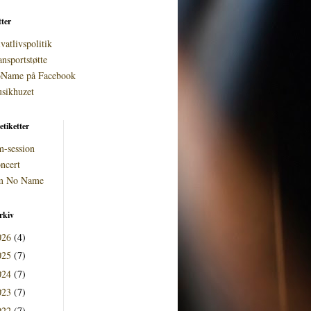
tter
vatlivspolitik
ansportstøtte
Name på Facebook
sikhuzet
etiketter
m-session
ncert
 No Name
rkiv
026
(4)
025
(7)
024
(7)
023
(7)
022
(7)