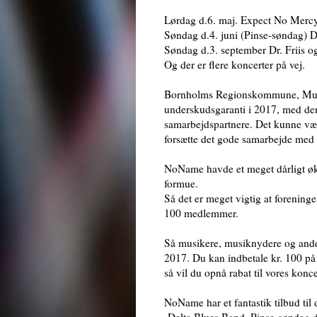
Lørdag d.6. maj. Expect No Mercy
Søndag d.4. juni (Pinse-søndag) D
Søndag d.3. september Dr. Friis o
Og der er flere koncerter på vej.
Bornholms Regionskommune, Musik
underskudsgaranti i 2017, med den
samarbejdspartnere. Det kunne væ
forsætte det gode samarbejde med
NoName havde et meget dårligt øk
formue.
Så det er meget vigtig at foreninge
100 medlemmer.
Så musikere, musiknydere og ande
2017. Du kan indbetale kr. 100 på
så vil du opnå rabat til vores konc
NoName har et fantastik tilbud til 
Delta Blues Band, Pinse-søndag d. 