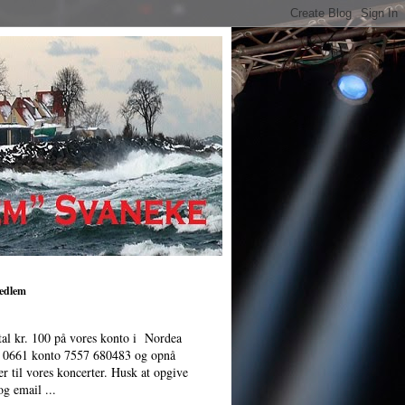
medlem
tal kr. 100 på vores konto i Nordea
. 0661 konto 7557 680483 og opnå
er til vores koncerter. Husk at opgive
g email ...