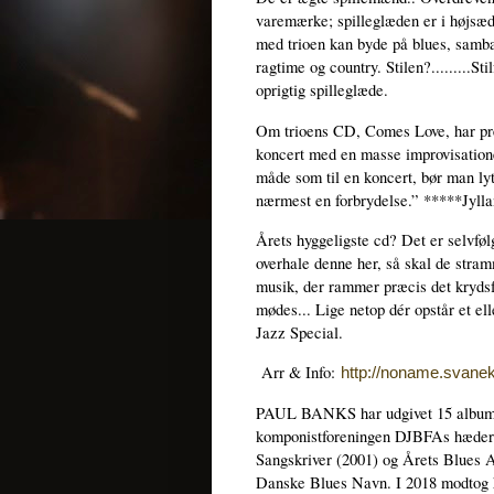
varemærke; spilleglæden er i højsæde
med trioen kan byde på blues, samba,
ragtime og country. Stilen?.........Stil
oprigtig spilleglæde.
Om trioens CD, Comes Love, har presse
koncert med en masse improvisatione
måde som til en koncert, bør man ly
nærmest en forbrydelse.” *****Jylla
Årets hyggeligste cd? Det er selvfølg
overhale denne her, så skal de stram
musik, der rammer præcis det krydsfe
mødes... Lige netop dér opstår et e
Jazz Special.
Arr & Info:
http://noname.svanek
PAUL BANKS har udgivet 15 albums i
komponistforeningen DJBFAs hæders
Sangskriver (2001) og Årets Blues Al
Danske Blues Navn. I 2018 modtog h