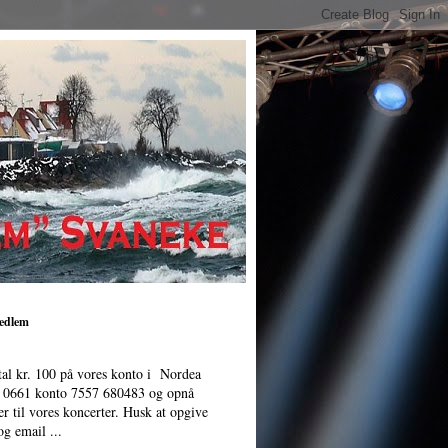
medlem
tal kr. 100 på vores konto i Nordea
. 0661 konto 7557 680483 og opnå
er til vores koncerter. Husk at opgive
g email ...