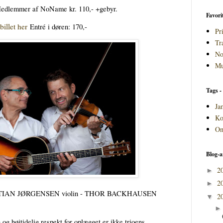
Medlemmer af NoName kr. 110,- +gebyr.
Favori
illet her
Entré i døren: 170,-
Pri
Tr
No
Mu
Tags - 
Ja
Ko
Om
Blog-a
2
►
2
►
ISTIAN JØRGENSEN violin - THOR BACKHAUSEN
2
▼
g højtidelig respekt for oplægget er ikke trioens