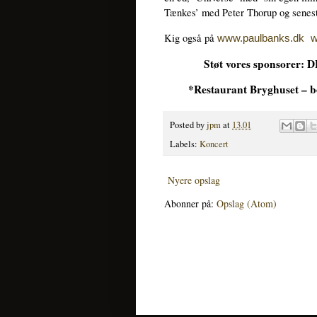
Tænkes’ med Peter Thorup og senes
Kig også på
www.paulbanks.dk
w
Støt vores sponsorer: D
*Restaurant Bryghuset – b
Posted by
jpm
at
13.01
Labels:
Koncert
Nyere opslag
Abonner på:
Opslag (Atom)