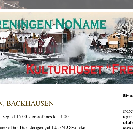
Bliv 
N, BACKHAUSEN
Indbe
sep. kl.15.00. døren åbnes kl.14.00
.
regnr
rabatt
neke Bio, Brænderigænget 10, 3740 Svaneke
navn o