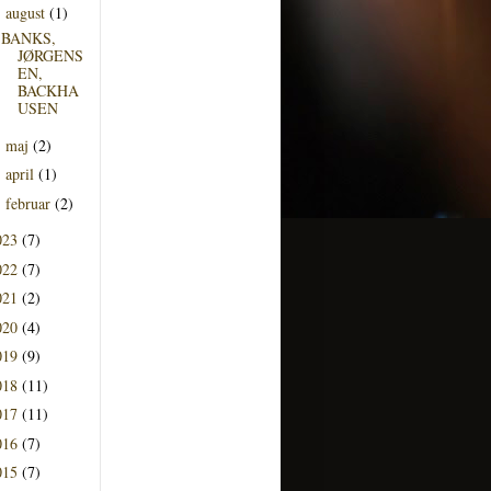
august
(1)
▼
BANKS,
JØRGENS
EN,
BACKHA
USEN
maj
(2)
►
april
(1)
►
februar
(2)
►
023
(7)
022
(7)
021
(2)
020
(4)
019
(9)
018
(11)
017
(11)
016
(7)
015
(7)