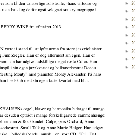
2
er som få den vanskelige solistrolle, -hans virtuose og
►
ne-man-band og derfor også velegnet som rytmegruppe i
2
►
2
►
2
KBERRY WINE fra efteråret 2013.
►
2
►
2
►
t i stand til at løfte arven fra store jazzviolinister
2
►
 Finn Ziegler. Han er dog allermest sin egen. Han er
2
►
hvem han har udgivet adskillige meget roste Cd’er. Han
2
►
linspil i sin egen jazzkvartet og balkanorkestret Donau
”Meeting Monty” med pianisten Monty Alexander. På hans
han i selskab med sin egen faste kvartet med bl.a.
AUSENs orgel, klaver og harmonika bidraget til mange
ar desuden optrådt i mange forskelligartede sammenhænge:
Kellermann & Rockbandet, Culpeppers Orchard, Anne
sorkestret, Small Talk og Anne Marie Helger. Han udgav
lmiske, billedskabende musik, en rost CD, ’Ku’ Det