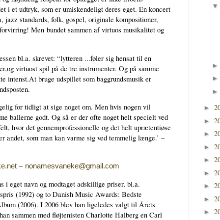
t i et udtryk, som er umiskendeligt deres eget. En koncert
 jazz standards, folk, gospel, originale kompositioner,
forvirring!
M
en bundet sammen af virtuos musikalitet og
n bl.a. skrevet: “lytteren ...føler sig hensat til en
r,og virtuost spil på de tre instrumenter. Og på samme
tte intenst.At bruge udspillet som baggrundsmusik er
ndsposten.
elig for tidligt at sige noget om. Men hvis nogen vil
2
►
me ballerne godt. Og så er der ofte noget helt specielt ved
2
►
lt, hvor det gennemprofessionelle og det helt uprætentiøse
2
►
ller andet, som man kan varme sig ved temmelig længe.’ –
2
►
2
►
–
e.net
nonamesvaneke@gmail.com
2
►
 eget navn og modtaget adskillige priser, bl.a.
2
►
pris (1992) og to Danish Music Awards: Bedste
2
►
bum (2006). I 2006 blev han ligeledes valgt til Årets
2
►
an sammen med fløjtenisten Charlotte Halberg en Carl