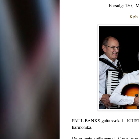
Forsalg: 150,- 
Køb b
PAUL BANKS guitar/vokal - KR
harmonika.
De er ægte spillemænd.. Overdreven o