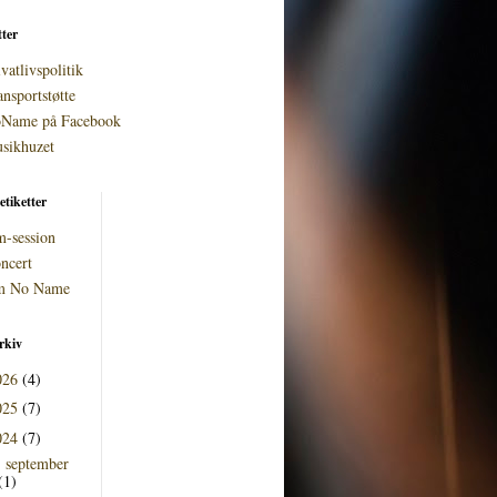
tter
vatlivspolitik
ansportstøtte
Name på Facebook
sikhuzet
etiketter
m-session
ncert
 No Name
rkiv
026
(4)
025
(7)
024
(7)
september
►
(1)