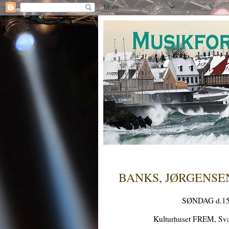
BANKS, JØRGENSE
SØNDAG d.15. 
Kulturhuset FREM, Sva