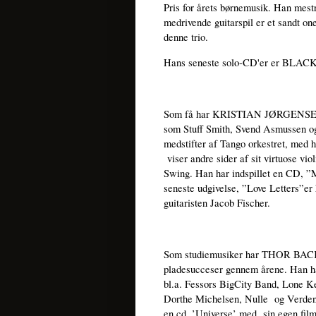
Pris for årets børnemusik. Han mestr
medrivende guitarspil er et sandt o
denne trio.
Hans seneste solo-CD'er er BLAC
Som få har KRISTIAN JØRGENSEN være
som Stuff Smith, Svend Asmussen og
medstifter af Tango orkestret, med 
viser andre sider af sit virtuose vio
Swing. Han har indspillet en CD, 
seneste udgivelse, ”Love Letters”er 
guitaristen Jacob Fischer.
Som studiemusiker har THOR BACKH
pladesucceser gennem årene. Han h
bl.a. Fessors BigCity Band, Lone 
Dorthe Michelsen, Nulle og Verden
en cd, ’Universe’ med sin egen fi