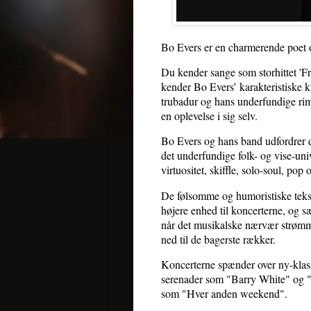
Bo Evers er en charmerende poet 
Du kender sange som storhittet '
kender Bo Evers’ karakteristiske
trubadur og hans underfundige ri
en oplevelse i sig selv.
Bo Evers og hans band udfordrer 
det underfundige folk- og vise-u
virtuositet, skiffle, solo-soul, pop
De følsomme og humoristiske tekst
højere enhed til koncerterne, og s
når det musikalske nærvær strømme
ned til de bagerste rækker.
Koncerterne spænder over ny-klass
serenader som "Barry White" og 
som "Hver anden weekend".