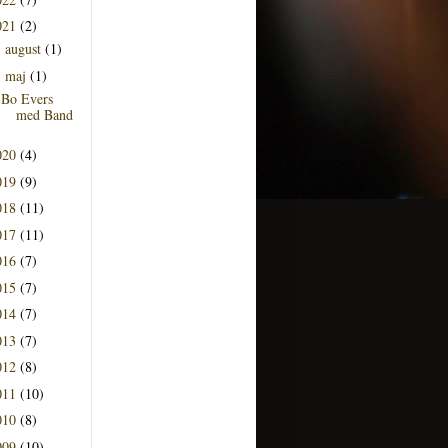
021
(2)
august
(1)
►
maj
(1)
▼
Bo Evers
med Band
020
(4)
019
(9)
018
(11)
017
(11)
016
(7)
015
(7)
014
(7)
013
(7)
012
(8)
011
(10)
010
(8)
009
(10)