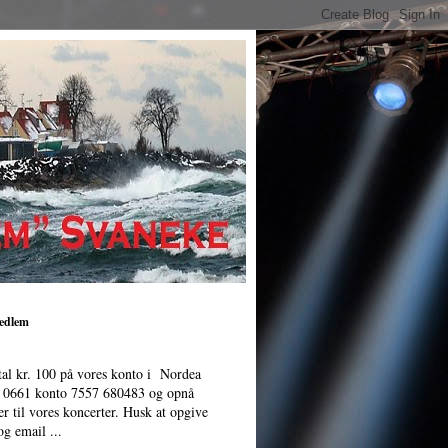
medlem
tal kr. 100 på vores konto i Nordea
. 0661 konto 7557 680483 og opnå
er til vores koncerter. Husk at opgive
g email ...