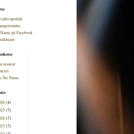
tter
vatlivspolitik
ansportstøtte
Name på Facebook
sikhuzet
etiketter
m-session
ncert
 No Name
rkiv
026
(4)
025
(7)
024
(7)
023
(7)
022
(7)