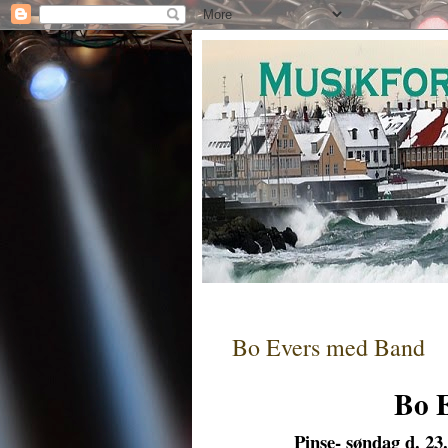
Bo Evers med Band
Bo 
Pinse- søndag d. 23