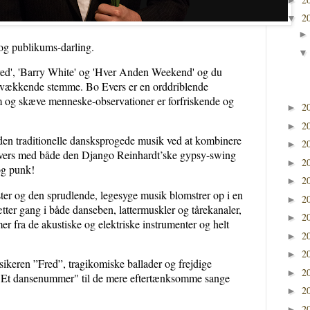
2
▼
og publikums-darling.
Fred', 'Barry White' og 'Hver Anden Weekend' og du
 kvækkende stemme. Bo Evers er en orddriblende
m og skæve menneske-observationer er forfriskende og
2
►
2
►
den traditionelle dansksprogede musik ved at kombinere
2
►
nivers med både den Django Reinhardt’ske gypsy-swing
2
►
 og punk!
2
►
er og den sprudlende, legesyge musik blomstrer op i en
2
►
ætter gang i både danseben, lattermuskler og tårekanaler,
2
►
r fra de akustiske og elektriske instrumenter og helt
2
►
2
►
ikeren ”Fred”, tragikomiske ballader og frejdige
2
►
"Et dansenummer" til de mere eftertænksomme sange
2
►
2
►