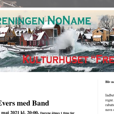
Bliv 
Indbe
Evers med Band
regnr
rabatt
navn o
.
. maj 2021 kl. 20:00
Dørene åbnes 1 time før