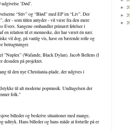
-udgivelse ’Død’.
2
►
ivelserne “Stiv” og “Blød” med EP´en “Liv”. Der
2
►
, der - som titlen antyder - vil være fra den mere
2
►
 Bo Evers. Sangene omhandler primært følelser i
f en relation til et menneske, der har været én nær.
ske vil dog, på vanlig vis, have en bærende rolle og
e betragtninger.
kel ”Nuplex” (Wafande, Black Dylan). Jacob Bellens (I
r desuden på projektet.
ng til den nye Christiania-plade, der udgives i
dstykke til alt moderne popmusik. Undtagelsen der
ammer folk."
 sjove billeder og beskrive situationer med mange,
 udtryk. Hans billeder og hans måde at fortælle på er