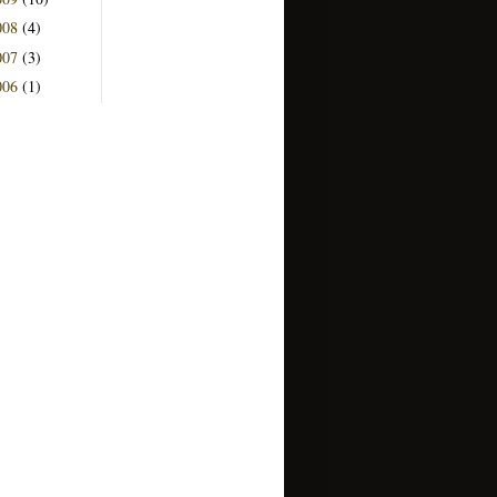
008
(4)
007
(3)
006
(1)