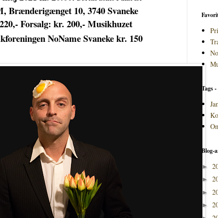
, Brænderigænget 10, 3740 Svaneke
Favori
220,- Forsalg: kr. 200,- Musikhuzet
Pri
foreningen NoName Svaneke kr. 150
Tr
No
Mu
Tags - 
Ja
Ko
Om
Blog-a
2
►
2
►
2
►
2
►
2
►