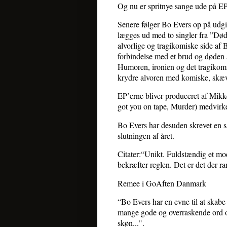
Og nu er spritnye sange ude på EP
Senere følger Bo Evers op på udg
lægges ud med to singler fra ”Død”
alvorlige og tragikomiske side af
forbindelse med et brud og døden a
Humoren, ironien og det tragikomi
krydre alvoren med komiske, skæv
EP’erne bliver produceret af Mik
got you on tape, Murder) medvirke
Bo Evers har desuden skrevet en sa
slutningen af året.
Citater:“Unikt. Fuldstændig et mo
bekræfter reglen. Det er det der r
Remee i GoAften Danmark
“Bo Evers har en evne til at skabe
mange gode og overraskende ord og
skøn...".