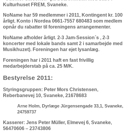
Kulturhuset FREM, Svaneke.
NoName har 59 medlemmer i 2011, Kontingent kr. 100
årligt.
Konto i Nordea 0661-7557 680483 som medlem
opnår du rabatter til foreningens arrangementer.
NoName afholder årligt. 2-3 Jam-Session´s , 2-3
koncerter med lokale bands samt
2 i samarbejde med
Musikhuzet). Foreningen har ejet lysanlæg.
Foreningen har i 2011 haft en fast frivillig
medarbejderstab på ca. 25 M/K.
Bestyrelse 2011:
Styringsgruppen:
Peter Mors Christensen,
Reberbanevej 10, Svaneke, 21678683
Arne Holm, Dyrlæge Jürgensengade 33,1, Svaneke,
24759737
Kasserer:
Jens Peter Müller, Elmevej 6, Svaneke,
56470606 – 23743806