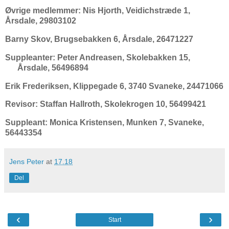
Øvrige medlemmer:
Nis Hjorth, Veidichstræde 1,
Årsdale, 29803102
Barny
Skov, Brugsebakken 6, Årsdale, 26471227
Suppleanter:
Peter Andreasen, Skolebakken 15,
Årsdale, 56496894
Erik Frederiksen, Klippegade 6, 3740 Svaneke, 24471066
Revisor:
Staffan Hallroth, Skolekrogen 10, 56499421
Suppleant:
Monica Kristensen, Munken 7, Svaneke,
56443354
Jens Peter
at
17.18
Del
‹
›
Start