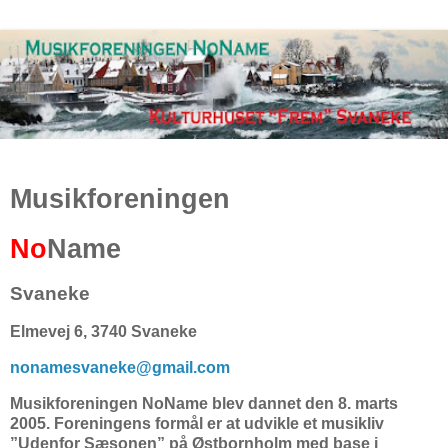
Musikforeningen
No
Name
Svaneke
Elmevej 6, 3740 Svaneke
nonamesvaneke@gmail.com
Musikforeningen NoName blev dannet den 8. marts
2005. Foreningens formål er at udvikle et musikliv
”Udenfor Sæsonen” på Østbornholm med base i